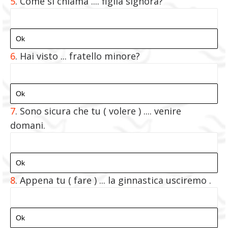
5
.
Come si chiama .... figlia signora?
6
.
Hai visto ... fratello minore?
7
.
Sono sicura che tu ( volere ) .... venire
domani.
8
.
Appena tu ( fare ) ... la ginnastica usciremo .