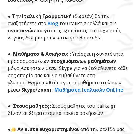
● Την
Ιταλική Γραμματική
(δωρεάν) θα την
αναζητήσετε στο
Blog
του italika.gr αλλά και τις
ανακοινώσεις για τις εξετάσεις
. Για τεχνικούς
λόγους δεν μπορούν να αναρτηθούν εδώ.
●
Μαθήματα & Ασκήσεις
: Υπάρχει η δυνατότητα
προσαρμοσμένων
στοχευόμενων μαθημάτων
μόνο Ασκήσεων μέσω Skype για να ξεδιαλύνετε κάθε
σας απορία σας και να εμβαθύνετε στη
γλώσσα.
Ενημερωθείτε
για τα μαθήματα ιταλικών
μέσω
Skype/zoom
:
Μαθήματα Ιταλικών OnLine
● Στους μαθητές:
Στους μαθητές του italika.gr
δίνονται έξτρα ατομικά πακέτα ασκήσεων.
●
Αν είστε ευχαριστημένοι
από την σελίδα μας,