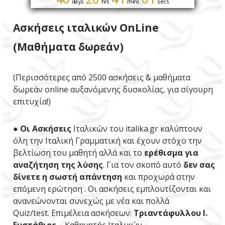
days
hrs
mins
secs
Ασκήσεις ιταλικών OnLine
(Μαθήματα δωρεάν)
(Περισσότερες από 2500 ασκήσεις & μαθήματα
δωρεάν online αυξανόμενης δυσκολίας, για σίγουρη
επιτυχία!)
●
Οι Ασκήσεις
Ιταλικών του italika.gr καλύπτουν
όλη την Ιταλική Γραμματική και έχουν στόχο την
βελτίωση του μαθητή αλλά και το
ερέθισμα για
αναζήτηση της λύσης
. Για τον σκοπό αυτό
δεν σας
δίνετε η σωστή απάντηση
και προχωρά στην
επόμενη ερώτηση
. Οι ασκήσεις εμπλουτίζονται και
ανανεώνονται συνεχώς
με νέα και πολλά
Quiz/test. Επιμέλεια ασκήσεων:
Τριαντάφυλλου Ι.
Ευστάθιος
– Καθηγητής Ιταλικών.