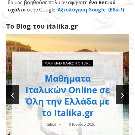
θα μας βοηθούσε πολύ αν αφήνατε
ένα θετικό
σχόλιο
στην Google.
Αξιολόγηση Google (Εδώ !)
Το Blog του italika.gr
ΑΝΑΚΟΙΝΏΣΕΙΣ
ΜΑΘΉΜΑΤΑ ΙΤΑΛΙΚΏΝ ON LINE
Κλικ στο italika.gr!
Διαδικτυακά
‹
›
Μαθήματα
Ιταλικών για
Ενήλικες!
Italika
–
6 Ιουνίου 2026