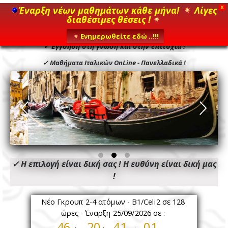
Έναρξη νέων μαθημάτων κάθε μήνα!
Λίγες
X
διαθέσιμες θέσεις !
Ενημερωθείτε εδώ ..!!!
✓ Εγγύηση στη γνώση και στην επιτυχία !
✓ Μαθήματα Ιταλικών OnLine - Πανελλαδικά !
✓ Η επιλογή είναι δική σας ! Η ευθύνη είναι δική μας
!
Νέο Γκρουπ 2-4 ατόμων - Β1/Celi2 σε 128
ώρες - Έναρξη 25/09/2026 σε :
46
20
40
59