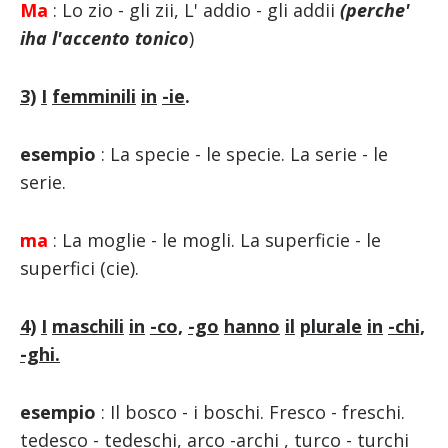
Ma
: Lo zio - gli zii, L' addio - gli addii
(perche'
i
ha
l'accento
tonico
)
3)
I
femminili
in
-ie
.
esempio
: La specie - le specie. La serie - le
serie.
ma
: La moglie - le mogli. La superficie - le
superfici (cie).
4)
I
maschili
in
-co,
-go
hanno
il
plurale
in
-chi,
-ghi
.
esempio
: Il bosco - i boschi. Fresco - freschi.
tedesco - tedeschi, arco -archi , turco - turchi