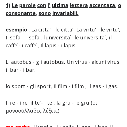
1)
Le
parole
con
l'
ultima
lettera
accentata,
o
consonante
,
sono
invariabili
.
esempio
: La citta' - le citta', La virtu' - le virtu',
Il sofa' - i sofa', l’universita`- le universita`, il
caffe`- i caffe`, Il lapis - i lapis.
L' autobus - gli autobus, Un virus - alcuni virus,
il bar - i bar,
lo sport - gli sport, Il film - i film , il gas - i gas.
Il re - i re, il te`- i te`, la gru - le gru (οι
μονοσύλλαβες λέξεις)