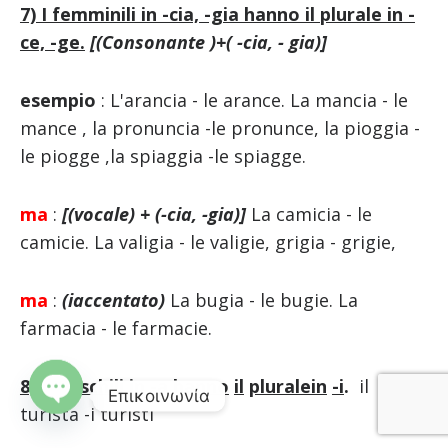
7) I femminili in -cia, -gia hanno il plurale in -
ce, -ge.
[(Consonante
)+(
-cia,
-
gia)]
esempio
: L'arancia - le arance. La mancia - le
mance , la pronuncia -le pronunce, la pioggia -
le piogge ,la spiaggia -le spiagge.
ma
:
[(vocale)
+
(-cia,
-gia)]
La camicia - le
camicie. La valigia - le valigie, grigia - grigie,
ma
:
(i
accentato)
La bugia - le bugie. La
farmacia - le farmacie.
8)
I
maschili
in
-a
hanno
il
plurale
in
-i
.
il
Επικοινωνία
turista -i turisti
O
p