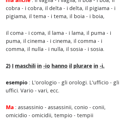
ma anche
: Il vaglia - i vaglia, il boa - i boa, il
cobra - i cobra, il delta - i delta, il pigiama - i
pigiama, il tema - i tema, il boia - i boia,
il coma - i coma, il lama - i lama, il puma - i
puma, il cinema - i cinema, il comma - i
comma, il nulla - i nulla, il sosia - i sosia.
2)
I
maschili
in
-io
hanno
il
plurare
in
-i.
esempio
: L'orologio - gli orologi. L'ufficio - gli
uffici. Vario - vari, ecc.
Ma
: assassinio - assassinii, conio - conii,
omicidio - omicidii, tempio - tempii