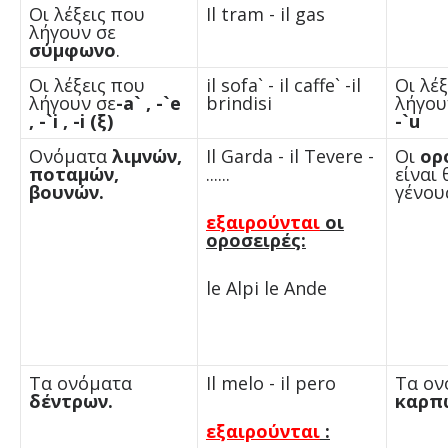
Οι λέξεις που
Il tram - il gas
λήγουν σε
σύμφωνο
.
Οι λέξεις που
il sofa` - il caffe` -il
Οι λέ
λήγουν σε
-
a
`
, -`
e
brindisi
λήγου
,
-`
i
,
-
i
(ξ)
-`u
Ονόματα
λιμνών,
Il Garda - il Tevere -
Οι
ορ
ποταμών,
......
είναι
βουνών.
γένου
εξαιρούνται
οι
οροσειρές:
le Alpi le Ande
Τα ονόματα
Il melo - il pero
Τα ον
δέντρων.
καρπ
εξαιρούνται
: