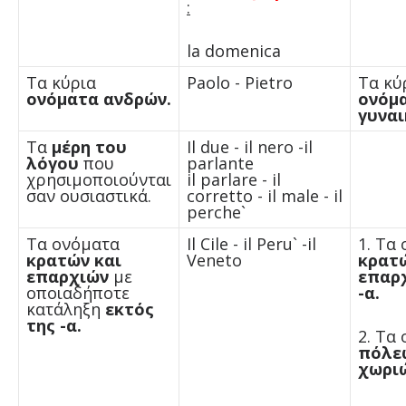
:
la domenica
Tα κύρια
Paolo - Pietro
Tα κύ
ονόματα ανδρών.
ονόμ
γυναι
Τα
μέρη του
Il due - il nero -il
λόγου
που
parlante
χρησιμοποιούνται
il parlare - il
σαν ουσιαστικά.
corretto - il male - il
perche`
Τα ονόματα
Il Cile - il Peru` -il
1. Τα
κρατών και
Veneto
κρατ
επαρχιών
με
επαρ
οποιαδήποτε
-α.
κατάληξη
εκτός
της -α.
2. Τα
πόλε
χωρι