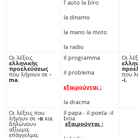
l’ auto la biro
la dinamo
la mano la moto
la radio
Οι λέξεις
Il programma
Οι λέξ
ελληνικής
ελλην
προελεύσεως
προε
il problema
που λήγουν σε
-
που λ
ma.
-i.
εξαιρούνται
:
la dracma
Οι λέξεις που
Il papa - il poeta -il
λήγουν σε
-α
και
boia
δηλώνουν
εξαιρούνται
:
αξίωμα,
επάγγελμα,