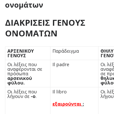
ονομάτων
ΔΙΑΚΡΙΣΕΙΣ ΓΕΝΟΥΣ
ΟΝΟΜΑΤΩΝ
ΑΡΣΕΝΙΚΟΥ
Παράδειγμα
ΘΗΛΥ
ΓΕΝΟΥΣ
ΓΕΝΟ
Οι λέξεις που
Il padre
Οι λέ
αναφέρονται σε
αναφέ
πρόσωπα
σε π
αρσενικού
θηλυ
φύλου.
φύλο
Οι λέξεις που
Il libro
Οι λέ
λήγουν σε
-ο
.
λήγου
εξαιρούνται
: