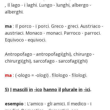
, Il lago - i laghi. Lungo - lunghi, albergo -
alberghi.
ma
: Il porco - i porci. Greco - greci. Austriaco -
austriaci. Monaco - monaci. Parroco - parroci.
Equivoco - equivoci.
Antropofago - antropofagi(ghi), chirurgo -
chirurgi(ghi), sarcofago - sarcofagi(ghi)
ma
: (-ologo = -ologi) . filologo - filologi.
5)
I
mascili
in
-ico
hanno
il
plurale
in
-ici
.
esempio
: L'amico - gli amici. Il medico - i