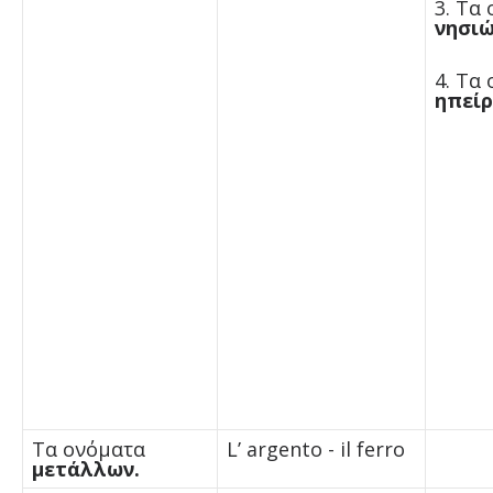
3. Τα
νησι
4. Τα
ηπεί
Τα ονόματα
L’ argento - il ferro
μετάλλων.