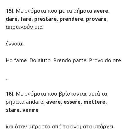
15)
. Με ονόματα που με τα ρήματα
avere,
dare, fare, prestare, prendere, provare
,
αποτελούν μια
έννοια:
Ho fame. Do aiuto. Prendo parte. Provo dolore.
16)
. Με ονόματα που βρίσκονται μετά τα
ρήματα
andare,
avere,
essere,
mettere,
stare,
venire
και όταν μπροστά από τα ονόματα υπάρχει