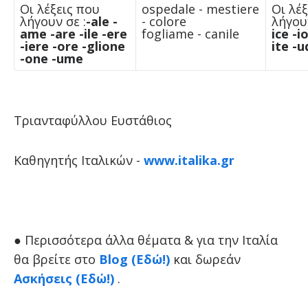
Οι λέξεις που
ospedale - mestiere
Οι λέ
λήγουν σε :
-ale
-
- colore
λήγουν
ame -are -ile
-ere
fogliame - canile
ice
-i
-iere -ore -glione
ite
-u
-one -ume
Τριανταφύλλου Ευστάθιος
Καθηγητής Ιταλικών -
www.italika.gr
● Περισσότερα άλλα θέματα & για την Ιταλία
θα βρείτε στο
Blog (Εδώ!)
και δωρεάν
Ασκήσεις (Εδώ!)
.