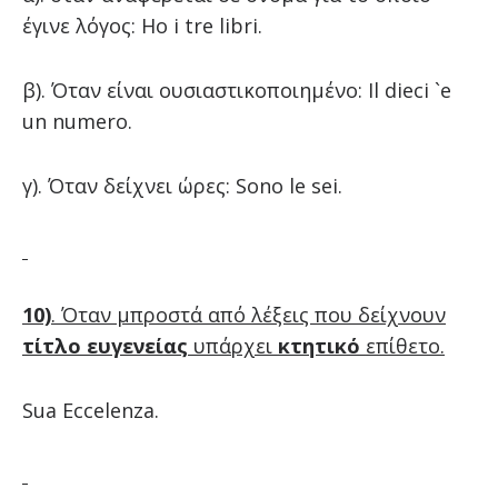
έγινε λόγος: Ho i tre libri.
β). Όταν είναι ουσιαστικοποιημένο: Il dieci `e
un numero.
γ). Όταν δείχνει ώρες: Sono le sei.
10)
. Όταν μπροστά από λέξεις που δείχνουν
τίτλο ευγενείας
υπάρχει
κτητικό
επίθετο.
Sua Eccelenza.