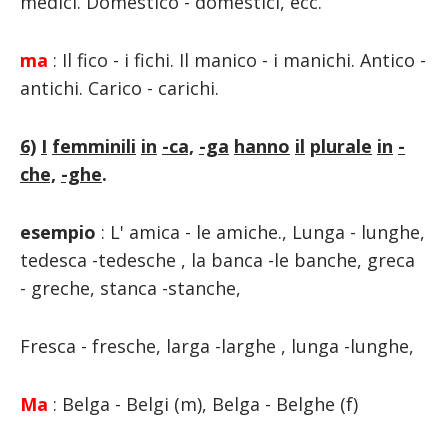
medici. Domestico - domestici, ecc.
ma
: Il fico - i fichi. Il manico - i manichi. Antico -
antichi. Carico - carichi.
6)
I
femminili
in
-ca,
-ga
hanno
il
plurale
in
-
che,
-ghe
.
esempio
: L' amica - le amiche., Lunga - lunghe,
tedesca -tedesche , la banca -le banche, greca
- greche, stanca -stanche,
Fresca - fresche, larga -larghe , lunga -lunghe,
Ma
: Belga - Belgi (m), Belga - Belghe (f)