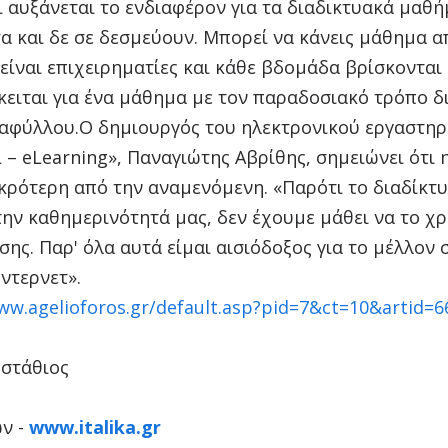
 αυξάνεται το ενδιαφέρον για τα διαδικτυακά μαθήμ
τα και δε σε δεσμεύουν. Μπορεί να κάνεις μάθημα 
 είναι επιχειρηματίες και κάθε βδομάδα βρίσκονται
κειται για ένα μάθημα με τον παραδοσιακό τρόπο δ
νταφύλλου.Ο δημιουργός του ηλεκτρονικού εργαστη
 – eLearning», Παναγιώτης Αβρίθης, σημειώνει ότι
ικρότερη από την αναμενόμενη. «Παρότι το διαδίκτυο
την καθημερινότητά μας, δεν έχουμε μάθει να το 
σης. Παρ' όλα αυτά είμαι αισιόδοξος για το μέλλον 
ντερνετ».
ww.agelioforos.gr/default.asp?pid=7&ct=10&artid=6
στάθιος
ών -
www.italika.gr