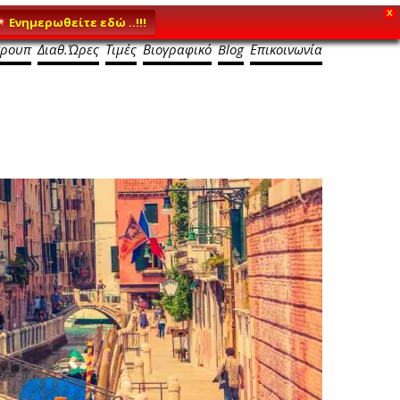
X
Ενημερωθείτε εδώ ..!!!
κρουπ
Διαθ.Ώρες
Τιμές
Βιογραφικό
Blog
Επικοινωνία