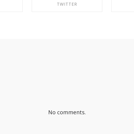
TWITTER
EBOOK
SHARE ON TWITTER
SHA
No comments.