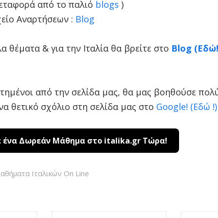
μεταφορά από το παλιό
blogs
)
χείο Αναρτήσεων :
Blog
α θέματα & για την Ιταλία θα βρείτε στο
Blog (Εδώ!
στημένοι από την σελίδα μας, θα μας βοηθούσε πολ
ένα θετικό σχόλιο στη σελίδα μας στο
Google! (Εδώ !)
ένα Δωρεάν Μάθημα στο italika.gr Τώρα!
αθήματα Ιταλικών On Line