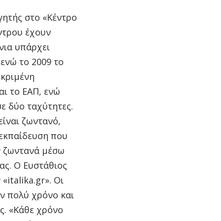
γητής στο «Κέντρο
ντρου έχουν
όνια υπάρχει
ενώ το 2009 το
εκριμένη
αι το ΕΑΠ, ενώ
σε δύο ταχύτητες.
ίναι ζωντανό,
 εκπαίδευση που
ν ζωντανά μέσω
ας. Ο Ευστάθιος
italika.gr». Οι
υν πολύ χρόνο και
ς. «Κάθε χρόνο