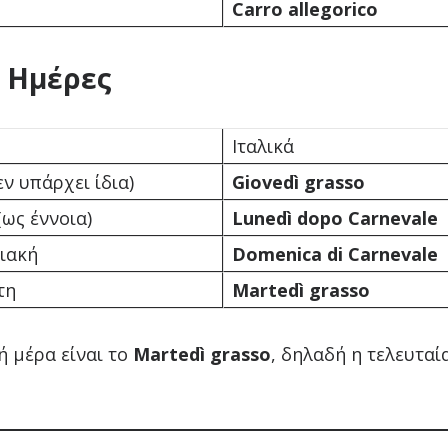
Carro allegorico
 Ημέρες
Ιταλικά
ν υπάρχει ίδια)
Giovedì grasso
ως έννοια)
Lunedì dopo Carnevale
ιακή
Domenica di Carnevale
τη
Martedì grasso
ή μέρα είναι το
Martedì grasso
, δηλαδή η τελευταί