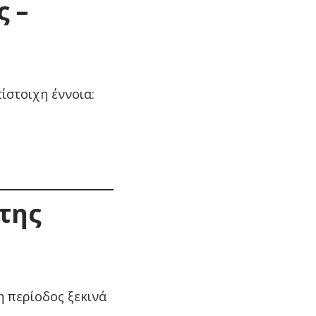
ς –
ίστοιχη έννοια:
 της
η περίοδος ξεκινά