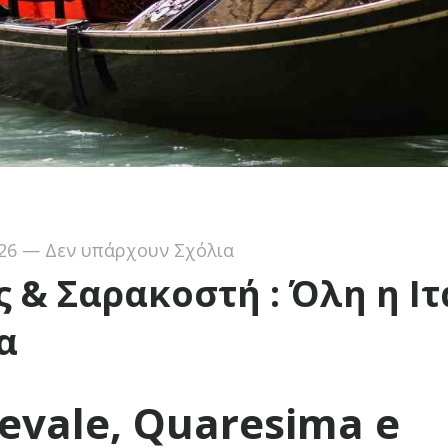
26
—
Δεν υπάρχουν Σχόλια
 & Σαρακοστή : Όλη η Ι
α
evale, Quaresima e