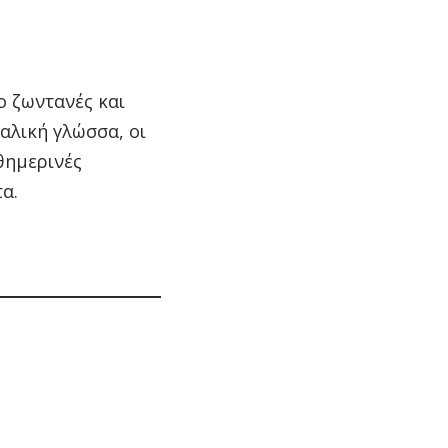
ο ζωντανές και
ταλική γλώσσα, οι
θημερινές
τα.