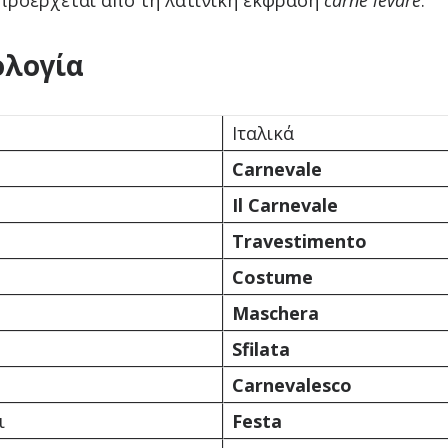
προέρχεται από τη λατινική έκφραση
carne levare
.
ολογία
Ιταλικά
Carnevale
Il Carnevale
Travestimento
Costume
Maschera
Sfilata
Carnevalesco
ι
Festa