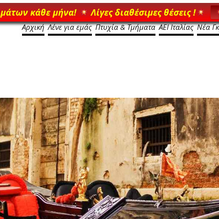
ημάτων κάθε μήνα!
Λίγες διαθέσιμες θέσεις !
Αρχική
Λένε για εμάς
Πτυχία & Τμήματα
ΑΕΙ Ιταλίας
Νέα Γ