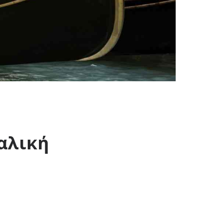
ταλική