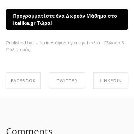
Προγραμματίστε ένα Δωρεάν Μάθημα στο
italika.gr Τώρα!
Published by italika in
Διάφορα για την Ιταλία - Γλώσσα &
Πολιτισμός
FACEBOOK
TWITTER
LINKEDIN
SHARE ON
SHARE ON
SHARE ON
FACEBOOK
TWITTER
LINKEDIN
Comments