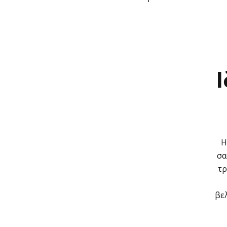
Η
σα
τρ
βε