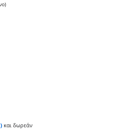
νο)
)
και δωρεάν