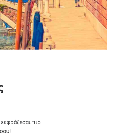
ς
 εκφράζεσαι πιο
σου!