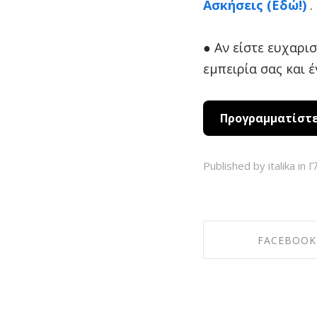
Ασκήσεις (Εδώ!)
.
● Αν είστε ευχαρι
εμπειρία σας και 
Προγραμματίστε 
Published by italika in
Γ
FACEBOOK
SHARE ON FAC