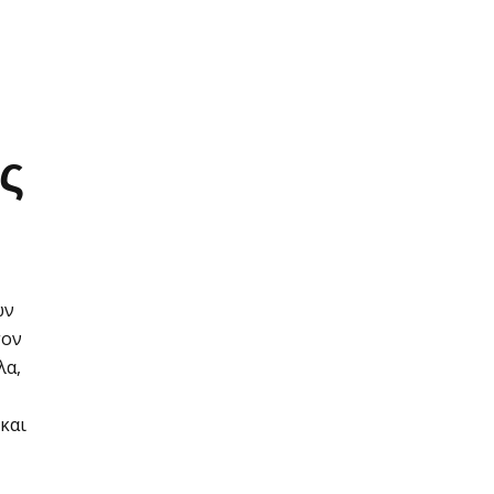
ς
ων
τον
λα,
και