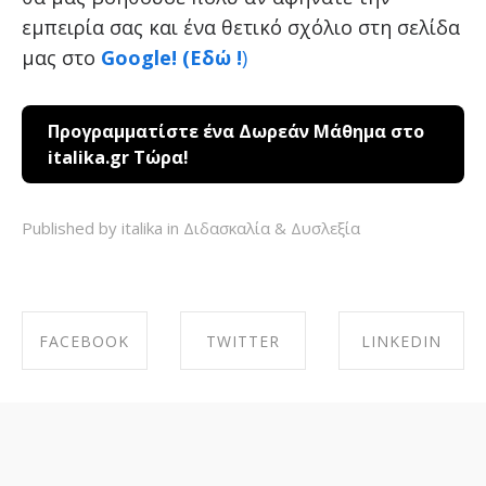
εμπειρία σας και ένα θετικό σχόλιο στη σελίδα
μας στο
Google! (Εδώ !
)
Προγραμματίστε ένα Δωρεάν Μάθημα στο
italika.gr Τώρα!
Published by italika in
Διδασκαλία & Δυσλεξία
FACEBOOK
TWITTER
LINKEDIN
SHARE ON
SHARE ON
SHARE ON
FACEBOOK
TWITTER
LINKEDIN