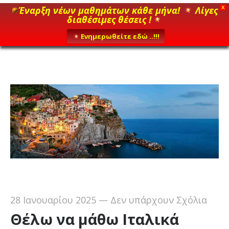
Έναρξη νέων μαθημάτων κάθε μήνα!
Λίγες
X
διαθέσιμες θέσεις !
Ενημερωθείτε εδώ ..!!!
28 Ιανουαρίου 2025
—
Δεν υπάρχουν Σχόλια
Θέλω να μάθω Ιταλικά